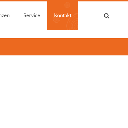
nzen
Service
Kontakt
nzen
Service
Kontakt
Auf einen Blick
Ansprechpartner
Auf einen Blick
Ansprechpartner
Zertifizierung
Kontakt / Anfahrt
Zertifizierung
Kontakt / Anfahrt
Produktkataloge
Öffnungszeiten
Produktkataloge
Öffnungszeiten
Downloads
Sitemap
Downloads
Sitemap
... für Heimwerker
Impressum
... für Heimwerker
Impressum
... für Handwerker
... für Handwerker