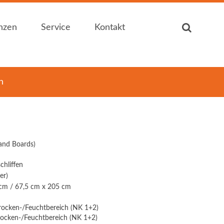
nzen
Service
Kontakt
nzen
Service
Kontakt
n
Auf einen Blick
Ansprechpartner
Auf einen Blick
Ansprechpartner
Zertifizierung
Kontakt / Anfahrt
Zertifizierung
Kontakt / Anfahrt
Produktkataloge
Öffnungszeiten
Produktkataloge
Öffnungszeiten
Downloads
Sitemap
Downloads
Sitemap
rand Boards)
... für Heimwerker
Impressum
... für Heimwerker
Impressum
... für Handwerker
... für Handwerker
chliffen
er)
cm / 67,5 cm x 205 cm
rocken-/Feuchtbereich (NK 1+2)
rocken-/Feuchtbereich (NK 1+2)