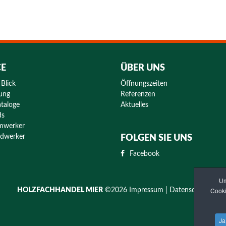
CE
ÜBER UNS
 Blick
Öffnungszeiten
rung
Referenzen
taloge
Aktuelles
ds
eimwerker
andwerker
FOLGEN SIE UNS
Facebook
Um
Cooki
HOLZFACHHANDEL MIER
©
2026
Impressum
| Datenschutz
Ja