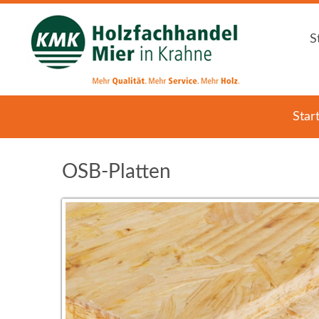
S
S
Star
OSB-Platten