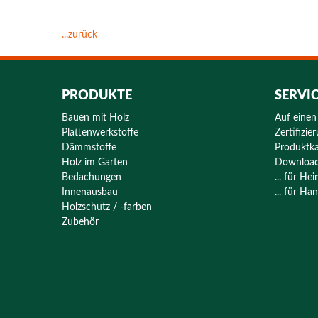
...zurück
PRODUKTE
SERVI
Bauen mit Holz
Auf einen
Plattenwerkstoffe
Zertifizie
Dämmstoffe
Produktka
Holz im Garten
Downloa
Bedachungen
... für H
Innenausbau
... für H
Holzschutz / -farben
Zubehör