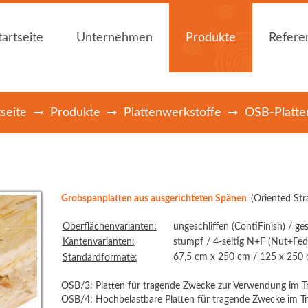
tartseite
Unternehmen
Produkte
Refere
tartseite
Unternehmen
Produkte
Refere
tseite
Produkte
Plattenwerkstoffe
OSB-Platte
Holzfachhandel Mier
Bauen mit Holz
Holzfachhandel Mier
Bauen mit Holz
News
Plattenwerkstoffe
News
Plattenwerkstoffe
Öffnungszeiten
Dämmstoffe
Öffnungszeiten
Dämmstoffe
Holz im Garten
Holz im Garten
Grobspanplatten aus ausgerichteten Spänen
(Oriented St
Bedachungen
Bedachungen
Innenausbau
Innenausbau
Oberflächenvarianten:
ungeschliffen (ContiFinish) / ges
Kantenvarianten:
stumpf / 4-seitig N+F (Nut+Fed
Holzschutz / -
Holzschutz / -
67,5 cm x 250 cm / 125 x 250 
Standardformate:
farben
farben
Zubehör
OSB/3: Platten für tragende Zwecke zur Verwendung im T
Zubehör
OSB/4: Hochbelastbare Platten für tragende Zwecke im T