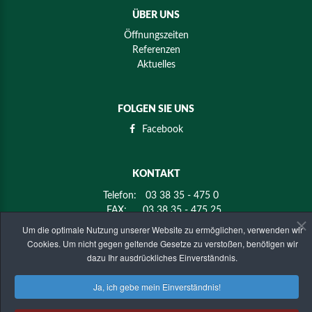
ÜBER UNS
Öffnungszeiten
Referenzen
Aktuelles
FOLGEN SIE UNS
Facebook
KONTAKT
Telefon:
03 38 35 - 475 0
FAX:
03 38 35 - 475 25
E-mail:
info@holz-mier.de
Um die optimale Nutzung unserer Website zu ermöglichen, verwenden wir
Cookies. Um nicht gegen geltende Gesetze zu verstoßen, benötigen wir
dazu Ihr ausdrückliches Einverständnis.
ANSCHRIFT
Ja, ich gebe mein Einverständnis!
KMK-Holz Mier GmbH & Co. KG
Golzower Straße 4