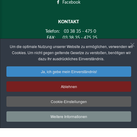
Facebook
KONTAKT
Telefon:
03 38 35 - 475 0
FAX:
03 38 35 - 475 25
E-mail:
info@holz-mier.de
Um die optimale Nutzung unserer Website zu ermöglichen, verwenden wir
Cookies. Um nicht gegen geltende Gesetze zu verstoßen, benötigen wir
dazu Ihr ausdrückliches Einverständnis.
ANSCHRIFT
Ja, ich gebe mein Einverständnis!
KMK-Holz Mier GmbH & Co. KG
Golzower Straße 4
14797 Kloster Lehnin - OT Krahne
Ablehnen
HOLZFACHHANDEL MIER
©
2026
Impressum
| Datenschutz
Cookie-Einstellungen
Zurück zur Desktop version
Weitere Informationen