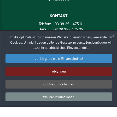
KONTAKT
Telefon:
03 38 35 - 475 0
FAX:
03 38 35 - 475 25
E-mail:
info@holz-mier.de
Um die optimale Nutzung unserer Website zu ermöglichen, verwenden wir
Cookies. Um nicht gegen geltende Gesetze zu verstoßen, benötigen wir
dazu Ihr ausdrückliches Einverständnis.
ANSCHRIFT
Ja, ich gebe mein Einverständnis!
KMK-Holz Mier GmbH & Co. KG
Golzower Straße 4
14797 Kloster Lehnin - OT Krahne
Ablehnen
HOLZFACHHANDEL MIER
©
2026
Impressum
| Datenschutz
Cookie-Einstellungen
Zurück zur Desktop version
Weitere Informationen