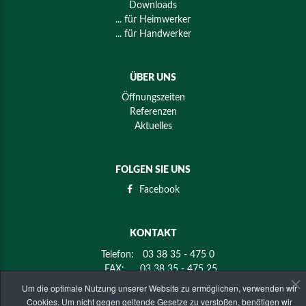
Downloads
... für Heimwerker
... für Handwerker
ÜBER UNS
Öffnungszeiten
Referenzen
Aktuelles
FOLGEN SIE UNS
Facebook
KONTAKT
Telefon:
03 38 35 - 475 0
FAX:
03 38 35 - 475 25
E-mail:
info@holz-mier.de
Um die optimale Nutzung unserer Website zu ermöglichen, verwenden wir
Cookies. Um nicht gegen geltende Gesetze zu verstoßen, benötigen wir