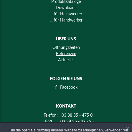
Produktkataloge
Downloads
... für Heimwerker
... für Handwerker
ÜBER UNS
Öffnungszeiten
Referenzen
Aktuelles
FOLGEN SIE UNS
Facebook
KONTAKT
Telefon:
03 38 35 - 475 0
FAX:
03 38 35 - 475 25
E-mail:
info@holz-mier.de
Um die optimale Nutzung unserer Website zu ermöglichen, verwenden wir