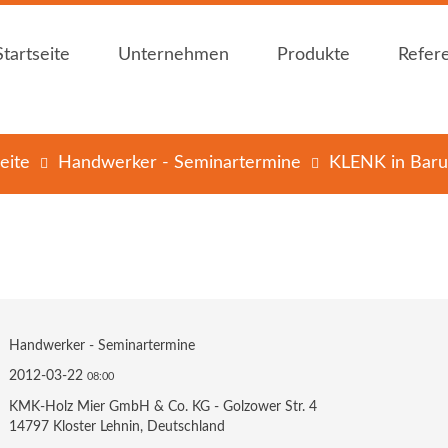
Startseite
Unternehmen
Produkte
Refer
Startseite
Unternehmen
Produkte
Refer
eite
Handwerker - Seminartermine
KLENK in Baru
Holzfachhandel Mier
Bauen mit Holz
Holzfachhandel Mier
Bauen mit Holz
News
Plattenwerkstoffe
News
Plattenwerkstoffe
Öffnungszeiten
Dämmstoffe
Öffnungszeiten
Dämmstoffe
Holz im Garten
Holz im Garten
Bedachungen
Bedachungen
Innenausbau
Innenausbau
Handwerker - Seminartermine
Holzschutz / -
Holzschutz / -
2012-03-22
08:00
farben
farben
KMK-Holz Mier GmbH & Co. KG - Golzower Str. 4
Zubehör
Zubehör
14797 Kloster Lehnin, Deutschland