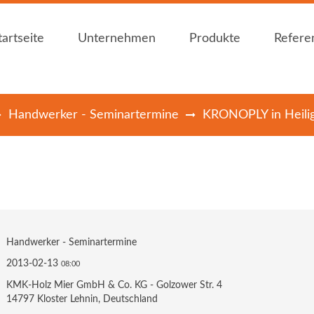
tartseite
Unternehmen
Produkte
Refere
tartseite
Unternehmen
Produkte
Refere
Handwerker - Seminartermine
KRONOPLY in Heili
Holzfachhandel Mier
Bauen mit Holz
Holzfachhandel Mier
Bauen mit Holz
News
Plattenwerkstoffe
News
Plattenwerkstoffe
Öffnungszeiten
Dämmstoffe
Öffnungszeiten
Dämmstoffe
Holz im Garten
Holz im Garten
Bedachungen
Bedachungen
Innenausbau
Innenausbau
Handwerker - Seminartermine
Holzschutz / -
Holzschutz / -
2013-02-13
08:00
farben
farben
KMK-Holz Mier GmbH & Co. KG - Golzower Str. 4
Zubehör
Zubehör
14797 Kloster Lehnin, Deutschland