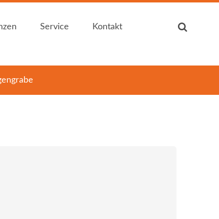
nzen
Service
Kontakt
nzen
Service
Kontakt
gengrabe
Auf einen Blick
Ansprechpartner
Auf einen Blick
Ansprechpartner
Zertifizierung
Kontakt / Anfahrt
Zertifizierung
Kontakt / Anfahrt
Produktkataloge
Öffnungszeiten
Produktkataloge
Öffnungszeiten
Downloads
Sitemap
Downloads
Sitemap
... für Heimwerker
Impressum
... für Heimwerker
Impressum
... für Handwerker
... für Handwerker