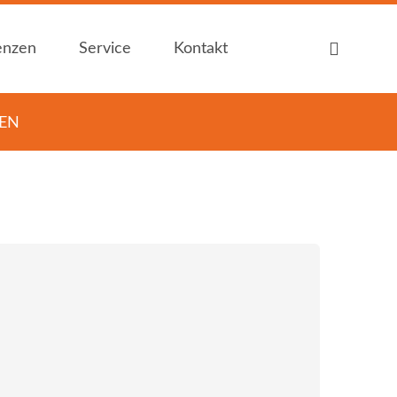
enzen
Service
Kontakt
TEN
Auf einen Blick
Ansprechpartner
Zertifizierung
Kontakt / Anfahrt
Produktkataloge
Öffnungszeiten
Downloads
Sitemap
... für Heimwerker
Impressum
... für Handwerker