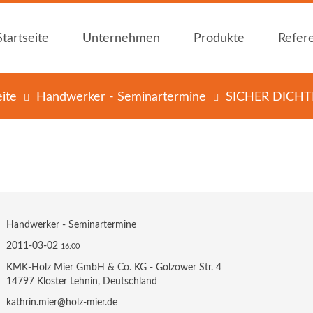
Startseite
Unternehmen
Produkte
Refer
eite
Handwerker - Seminartermine
SICHER DICH
Holzfachhandel Mier
Bauen mit Holz
News
Plattenwerkstoffe
Öffnungszeiten
Dämmstoffe
Holz im Garten
Bedachungen
Handwerker - Seminartermine
Innenausbau
2011-03-02
16:00
Holzschutz / -
KMK-Holz Mier GmbH & Co. KG - Golzower Str. 4
farben
14797 Kloster Lehnin, Deutschland
Zubehör
kathrin.mier@holz-mier.de