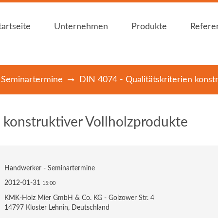
tartseite
Unternehmen
Produkte
Refere
tartseite
Unternehmen
Produkte
Refere
 Seminartermine
DIN 4074 - Qualitätskriterien konst
Holzfachhandel Mier
Bauen mit Holz
Holzfachhandel Mier
Bauen mit Holz
News
Plattenwerkstoffe
News
Plattenwerkstoffe
Öffnungszeiten
Dämmstoffe
Öffnungszeiten
Dämmstoffe
n konstruktiver Vollholzprodukte
Holz im Garten
Holz im Garten
Bedachungen
Bedachungen
Innenausbau
Innenausbau
Handwerker - Seminartermine
Holzschutz / -
Holzschutz / -
2012-01-31
15:00
farben
farben
KMK-Holz Mier GmbH & Co. KG - Golzower Str. 4
Zubehör
Zubehör
14797 Kloster Lehnin, Deutschland