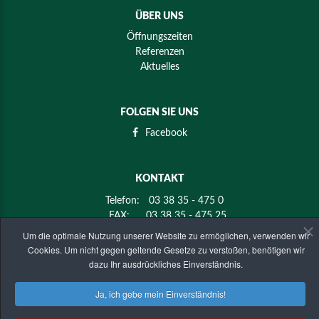
ÜBER UNS
Öffnungszeiten
Referenzen
Aktuelles
FOLGEN SIE UNS
Facebook
KONTAKT
Telefon:
03 38 35 - 475 0
FAX:
03 38 35 - 475 25
E-mail:
info@holz-mier.de
Um die optimale Nutzung unserer Website zu ermöglichen, verwenden wir
Cookies. Um nicht gegen geltende Gesetze zu verstoßen, benötigen wir
dazu Ihr ausdrückliches Einverständnis.
ANSCHRIFT
Ja, ich gebe mein Einverständnis!
KMK-Holz Mier GmbH & Co. KG
Golzower Straße 4