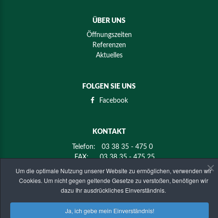
ÜBER UNS
Öffnungszeiten
Referenzen
Aktuelles
FOLGEN SIE UNS
Facebook
KONTAKT
Telefon:
03 38 35 - 475 0
FAX:
03 38 35 - 475 25
E-mail:
info@holz-mier.de
Um die optimale Nutzung unserer Website zu ermöglichen, verwenden wir
Cookies. Um nicht gegen geltende Gesetze zu verstoßen, benötigen wir
dazu Ihr ausdrückliches Einverständnis.
ANSCHRIFT
Ja, ich gebe mein Einverständnis!
KMK-Holz Mier GmbH & Co. KG